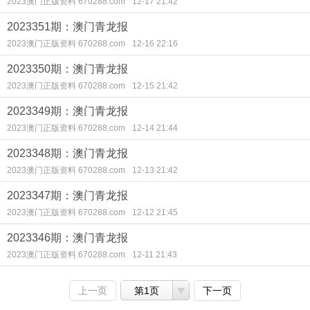
2023澳门正版资料 670288.com
12-17 21:42
2023351期：澳门青龙报
2023澳门正版资料 670288.com
12-16 22:16
2023350期：澳门青龙报
2023澳门正版资料 670288.com
12-15 21:42
2023349期：澳门青龙报
2023澳门正版资料 670288.com
12-14 21:44
2023348期：澳门青龙报
2023澳门正版资料 670288.com
12-13 21:42
2023347期：澳门青龙报
2023澳门正版资料 670288.com
12-12 21:45
2023346期：澳门青龙报
2023澳门正版资料 670288.com
12-11 21:43
上一页
第1页
下一页