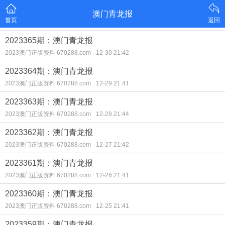
澳门青龙报
首页
返回
2023365期：澳门青龙报
2023澳门正版资料 670288.com
12-30 21:42
2023364期：澳门青龙报
2023澳门正版资料 670288.com
12-29 21:41
2023363期：澳门青龙报
2023澳门正版资料 670288.com
12-28 21:44
2023362期：澳门青龙报
2023澳门正版资料 670288.com
12-27 21:42
2023361期：澳门青龙报
2023澳门正版资料 670288.com
12-26 21:41
2023360期：澳门青龙报
2023澳门正版资料 670288.com
12-25 21:41
2023359期：澳门青龙报