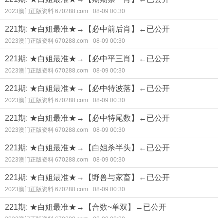
2023澳门正版资料 670288.com
08-09 00:30
221期: ★白姐最准★→【必中前后肖】←已公开
2023澳门正版资料 670288.com
08-09 00:30
221期: ★白姐最准★→【必中平三肖】←已公开
2023澳门正版资料 670288.com
08-09 00:30
221期: ★白姐最准★→【必中特波落】←已公开
2023澳门正版资料 670288.com
08-09 00:30
221期: ★白姐最准★→【必中特尾数】←已公开
2023澳门正版资料 670288.com
08-09 00:30
221期: ★白姐最准★→【白姐杀半头】←已公开
2023澳门正版资料 670288.com
08-09 00:30
221期: ★白姐最准★→【野兽与家畜】←已公开
2023澳门正版资料 670288.com
08-09 00:30
221期: ★白姐最准★→【合数~单双】←已公开