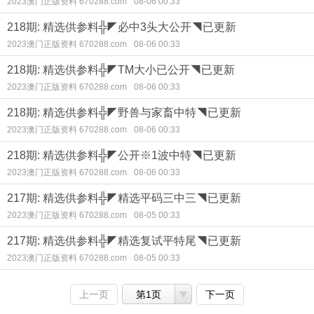
2023澳门正版资料 670288.com
08-06 00:33
218期: 精选供参料╬◤必中3头大公开◥已更新
2023澳门正版资料 670288.com
08-06 00:33
218期: 精选供参料╬◤TM大小已公开◥已更新
2023澳门正版资料 670288.com
08-06 00:33
218期: 精选供参料╬◤野兽与家畜中特◥已更新
2023澳门正版资料 670288.com
08-06 00:33
218期: 精选供参料╬◤公开※1波中特◥已更新
2023澳门正版资料 670288.com
08-06 00:33
217期: 精选供参料╬◤精选平码三中三◥已更新
2023澳门正版资料 670288.com
08-05 00:33
217期: 精选供参料╬◤精选复试平特尾◥已更新
2023澳门正版资料 670288.com
08-05 00:33
上一页
第1页
下一页