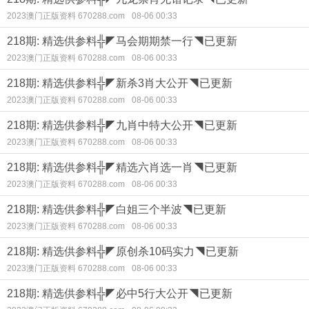
2023澳门正版资料 670288.com
08-06 00:33
218期: 精选供参料╬◤马会期期禁一行◥已更新
2023澳门正版资料 670288.com
08-06 00:33
218期: 精选供参料╬◤新杀3肖大公开◥已更新
2023澳门正版资料 670288.com
08-06 00:33
218期: 精选供参料╬◤九肖中特大公开◥已更新
2023澳门正版资料 670288.com
08-06 00:33
218期: 精选供参料╬◤精选六肖选一肖◥已更新
2023澳门正版资料 670288.com
08-06 00:33
218期: 精选供参料╬◤白姐三个半波◥已更新
2023澳门正版资料 670288.com
08-06 00:33
218期: 精选供参料╬◤原创杀10码实力◥已更新
2023澳门正版资料 670288.com
08-06 00:33
218期: 精选供参料╬◤必中5行大公开◥已更新