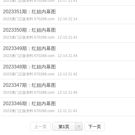
2023澳门正版资料 670288.com
12-17 21:41
2023351期：红姐内幕图
2023澳门正版资料 670288.com
12-16 22:14
2023350期：红姐内幕图
2023澳门正版资料 670288.com
12-15 21:41
2023349期：红姐内幕图
2023澳门正版资料 670288.com
12-14 21:44
2023348期：红姐内幕图
2023澳门正版资料 670288.com
12-13 21:42
2023347期：红姐内幕图
2023澳门正版资料 670288.com
12-12 21:45
2023346期：红姐内幕图
2023澳门正版资料 670288.com
12-11 21:43
上一页
第1页
下一页