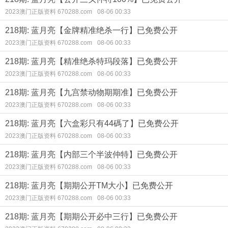
2023澳门正版资料 670288.com
08-06 00:33
218期: 蓝月亮【金牌精准绝杀一行】已免费公开
2023澳门正版资料 670288.com
08-06 00:33
218期: 蓝月亮【精准绝杀特玛段落】已免费公开
2023澳门正版资料 670288.com
08-06 00:33
218期: 蓝月亮【九宫禁动物期期准】已免费公开
2023澳门正版资料 670288.com
08-06 00:33
218期: 蓝月亮【六盒彩只有44碼了】已免费公开
2023澳门正版资料 670288.com
08-06 00:33
218期: 蓝月亮【内部三个半波仲特】已免费公开
2023澳门正版资料 670288.com
08-06 00:33
218期: 蓝月亮【期期公开TM大小】已免费公开
2023澳门正版资料 670288.com
08-06 00:33
218期: 蓝月亮【期期公开必中三行】已免费公开