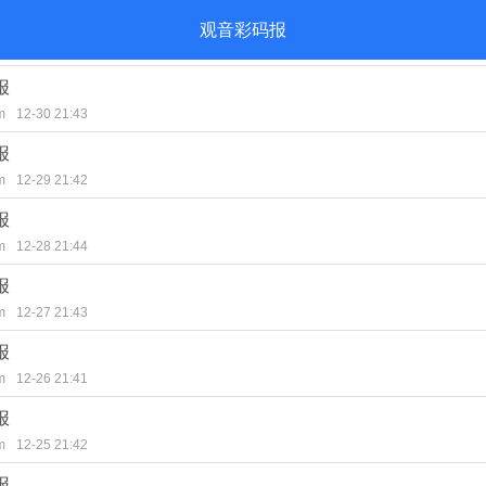
观音彩码报
报
m
12-30 21:43
报
m
12-29 21:42
报
m
12-28 21:44
报
m
12-27 21:43
报
m
12-26 21:41
报
m
12-25 21:42
报