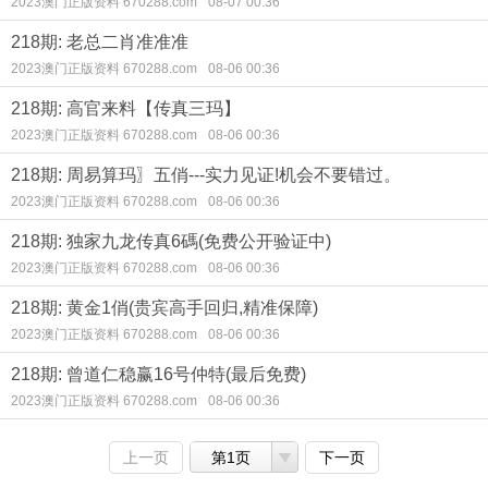
2023澳门正版资料 670288.com
08-07 00:36
218期: 老总二肖准准准
2023澳门正版资料 670288.com
08-06 00:36
218期: 高官来料【传真三玛】
2023澳门正版资料 670288.com
08-06 00:36
218期: 周易算玛〗五俏---实力见证!机会不要错过。
2023澳门正版资料 670288.com
08-06 00:36
218期: 独家九龙传真6碼(免费公开验证中)
2023澳门正版资料 670288.com
08-06 00:36
218期: 黄金1俏(贵宾高手回归,精准保障)
2023澳门正版资料 670288.com
08-06 00:36
218期: 曾道仁稳赢16号仲特(最后免费)
2023澳门正版资料 670288.com
08-06 00:36
上一页
第1页
下一页