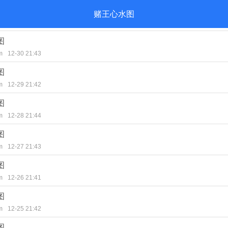
赌王心水图
图
m
12-30 21:43
图
m
12-29 21:42
图
m
12-28 21:44
图
m
12-27 21:43
图
m
12-26 21:41
图
m
12-25 21:42
图