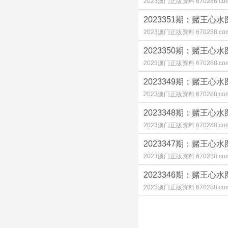
2023澳门正版资料 670288.co
2023351期：赌王心水
2023澳门正版资料 670288.co
2023350期：赌王心水
2023澳门正版资料 670288.co
2023349期：赌王心水
2023澳门正版资料 670288.co
2023348期：赌王心水
2023澳门正版资料 670288.co
2023347期：赌王心水
2023澳门正版资料 670288.co
2023346期：赌王心水
2023澳门正版资料 670288.co