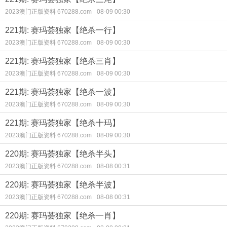
2023澳门正版资料 670288.com
08-09 00:30
221期: 赛玛荟独家【绝杀一行】
2023澳门正版资料 670288.com
08-09 00:30
221期: 赛玛荟独家【绝杀三肖】
2023澳门正版资料 670288.com
08-09 00:30
221期: 赛玛荟独家【绝杀一波】
2023澳门正版资料 670288.com
08-09 00:30
221期: 赛玛荟独家【绝杀十玛】
2023澳门正版资料 670288.com
08-09 00:30
220期: 赛玛荟独家【绝杀半头】
2023澳门正版资料 670288.com
08-08 00:31
220期: 赛玛荟独家【绝杀半波】
2023澳门正版资料 670288.com
08-08 00:31
220期: 赛玛荟独家【绝杀一肖】