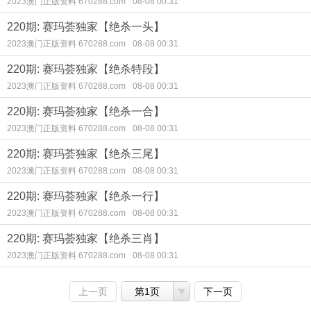
2023澳门正版资料 670288.com
08-08 00:31
220期: 赛玛荟独家【绝杀一头】
2023澳门正版资料 670288.com
08-08 00:31
220期: 赛玛荟独家【绝杀特段】
2023澳门正版资料 670288.com
08-08 00:31
220期: 赛玛荟独家【绝杀一合】
2023澳门正版资料 670288.com
08-08 00:31
220期: 赛玛荟独家【绝杀三尾】
2023澳门正版资料 670288.com
08-08 00:31
220期: 赛玛荟独家【绝杀一行】
2023澳门正版资料 670288.com
08-08 00:31
220期: 赛玛荟独家【绝杀三肖】
2023澳门正版资料 670288.com
08-08 00:31
上一页
第1页
下一页