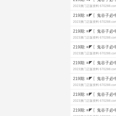
2023澳门正版资料 670288.co
219期: ≡◤〖鬼谷
2023澳门正版资料 670288.co
219期: ≡◤〖鬼谷
2023澳门正版资料 670288.co
219期: ≡◤〖鬼谷
2023澳门正版资料 670288.co
219期: ≡◤〖鬼谷
2023澳门正版资料 670288.co
219期: ≡◤〖鬼谷
2023澳门正版资料 670288.co
219期: ≡◤〖鬼谷
2023澳门正版资料 670288.co
219期: ≡◤〖鬼谷